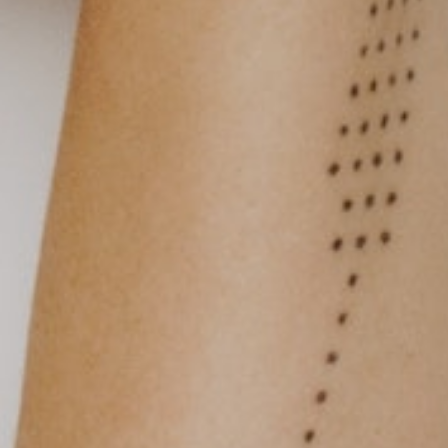
P’tit Spectateur
Maison des Confluences
lace du Muguet Nantais, 44200 Nantes