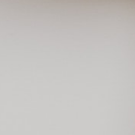
une volonté de
liser les plus jeunes
s et aux cultures de
4 P
luridisciplinaire et
, P’tit Spectateur &