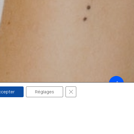
09 51 04 07 12
ptitspectateur@gmail.com
facebook
instagram
Fermer la bannière des cookie
ccepter
Réglages