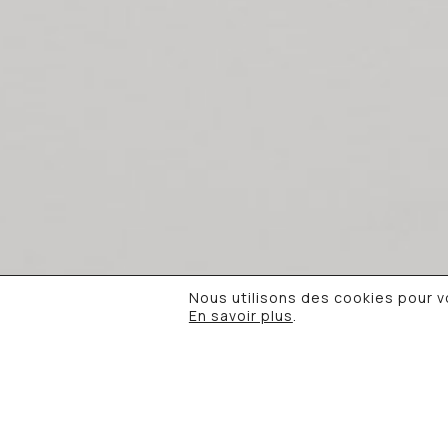
Cie est
médiat
s’adres
famille
© 2026 P'tit Spectateur & Cie. •
Mentions léga
Nous utilisons des cookies pour vo
de confidentialité
En savoir plus
.