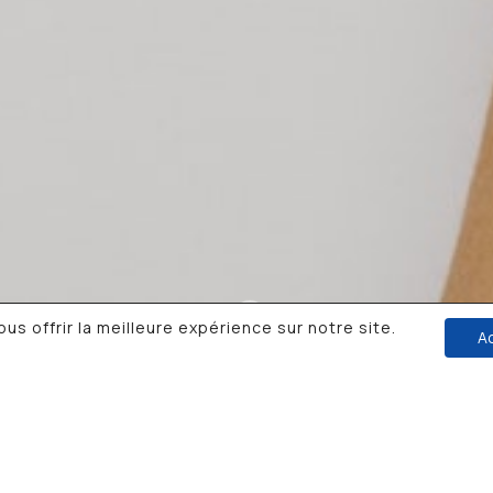
 une association de
ion culturelle qui
se aux enfants et
s.
les
•
Politique
us offrir la meilleure expérience sur notre site.
A