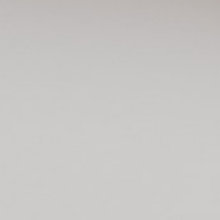
Née d’
sensibi
aux art
façon p
durable