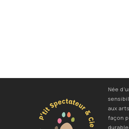
Née d’
sensibi
aux art
façon p
durable