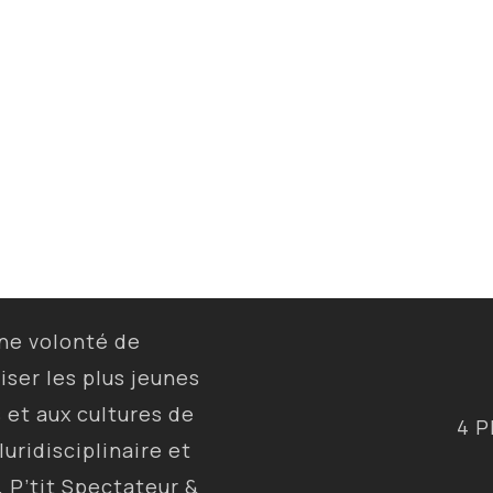
une volonté de
liser les plus jeunes
s et aux cultures de
4 P
luridisciplinaire et
, P’tit Spectateur &