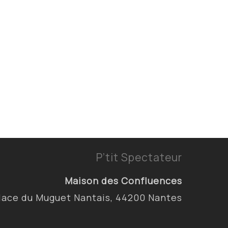
P’tit Spectateur
Maison des Confluences
lace du Muguet Nantais, 44200 Nantes