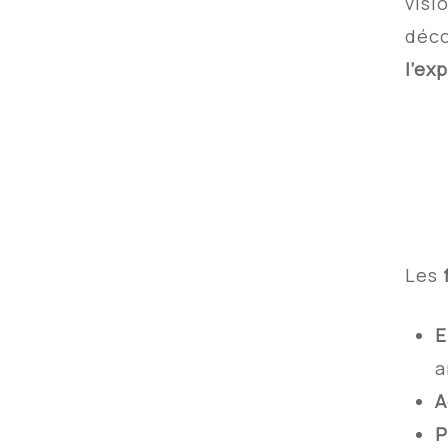
visi
déc
l’ex
Les
E
a
A
P