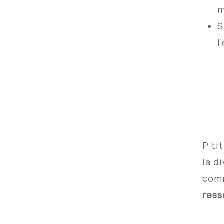
m
S
l
P’ti
la d
com
ress