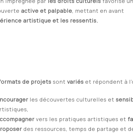
on imprégnée par
les droits culturels
favorise u
ouverte
active et palpable
, mettant en avant
périence artistique et les ressentis.
formats de projets
sont
variés
et répondent à l’
ncourager
les découvertes culturelles et
sensib
rtistiques,
ccompagner
vers les pratiques artistiques et
fa
roposer
des ressources, temps de partage et d