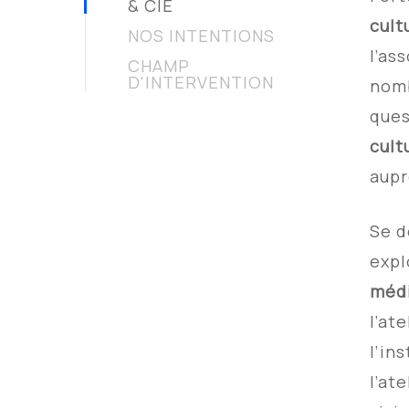
& CIE
cult
NOS INTENTIONS
l’as
CHAMP
D'INTERVENTION
nom
ques
cult
aupr
Se d
expl
médi
l’at
l’in
l’at