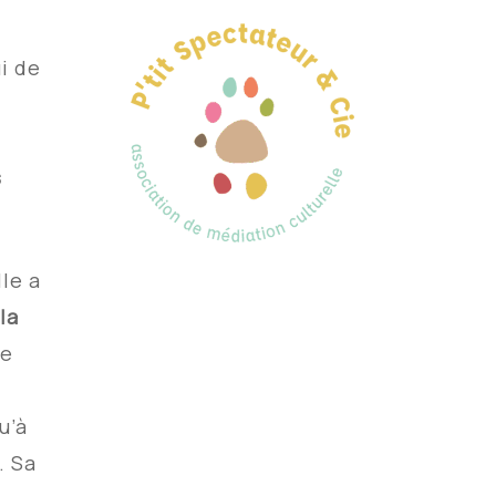
i de
s
le a
la
de
u’à
.
Sa