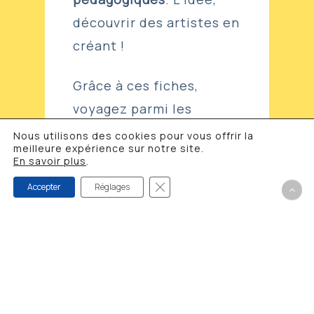
découvrir des artistes en
créant !
Grâce à ces fiches,
voyagez parmi les
disciplines artistiques
et
Nous utilisons des cookies pour vous offrir la
meilleure expérience sur notre site.
découvrez le travail
En savoir plus
.
d’artistes variés
, d’hier
Fermer la bannière des cookies 
Accepter
Réglages
comme d’aujourd’hui !
Les coffrets
sont
disponibles et
empruntables
gratuitement
auprès de