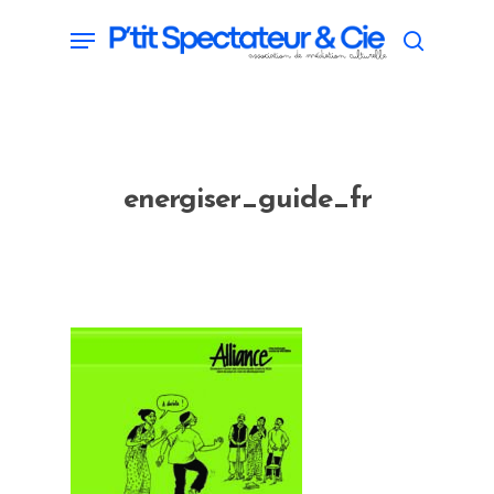
Skip
Menu
search
to
main
content
energiser_guide_fr