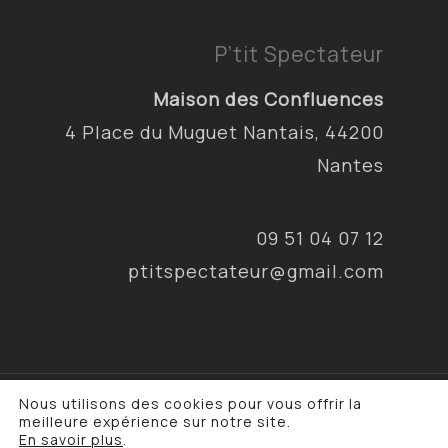
P’tit Spectateur
Maison des Confluences
4 Place du Muguet Nantais, 44200
Nantes
09 51 04 07 12
ptitspectateur@gmail.com
Nous utilisons des cookies pour vous offrir la
© 2026 P'tit Spectateur & Cie. •
Mentions
meilleure expérience sur notre site.
légales
•
Politique de confidentialité
En savoir plus
.