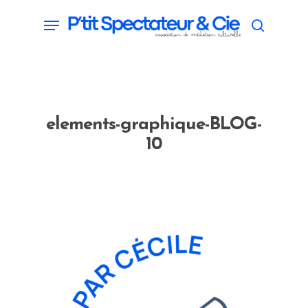
Skip
Menu
search
to
main
content
elements-graphique-BLOG-
10