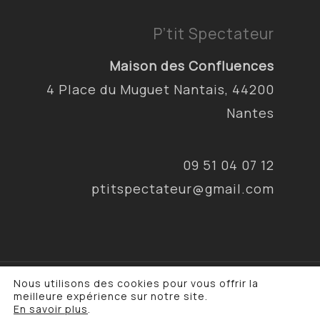
P’tit Spectateur
Maison des Confluences
4 Place du Muguet Nantais, 44200
Nantes
09 51 04 07 12
ptitspectateur@gmail.com
Nous utilisons des cookies pour vous offrir la
© 2026 P'tit Spectateur & Cie. •
Mentions
meilleure expérience sur notre site.
légales
•
Politique de confidentialité
En savoir plus
.