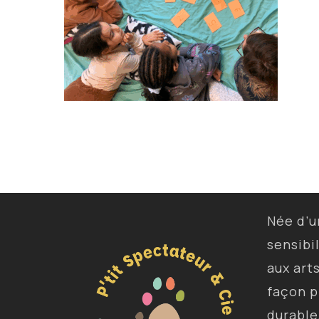
Née d’
sensibi
aux art
façon p
durable