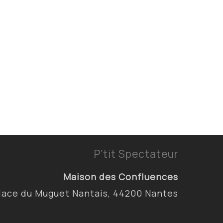
P’tit Spectateur
Maison des Confluences
lace du Muguet Nantais, 44200 Nantes