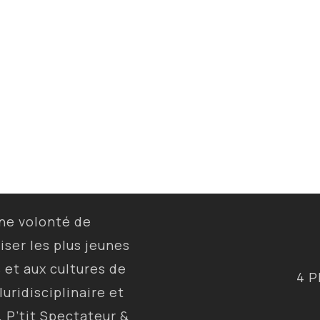
une volonté de
liser les plus jeunes
s et aux cultures de
4 P
luridisciplinaire et
, P’tit Spectateur &