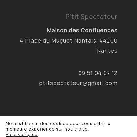
P’tit Spectateur
Maison des Confluences
4 Place du Muguet Nantais, 44200
Nantes
09 51 04 07 12
ptitspectateur@gmail.com
Nous utilisons des cookies pour vous offrir la
© 2026 P'tit Spectateur & Cie. •
Mentions
meilleure expérience sur notre site.
légales
•
Politique de confidentialité
En savoir plus
.