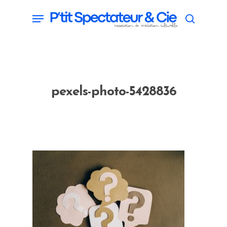
Skip
Menu
search
to
main
content
pexels-photo-5428836