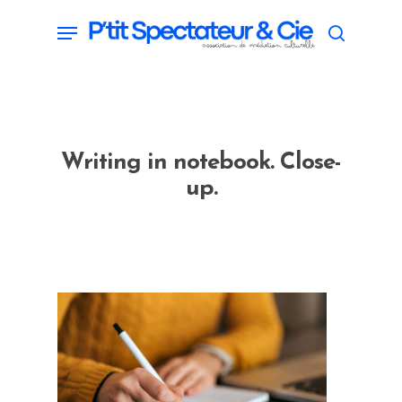
Skip
Menu
search
to
main
content
Writing in notebook. Close-
up.