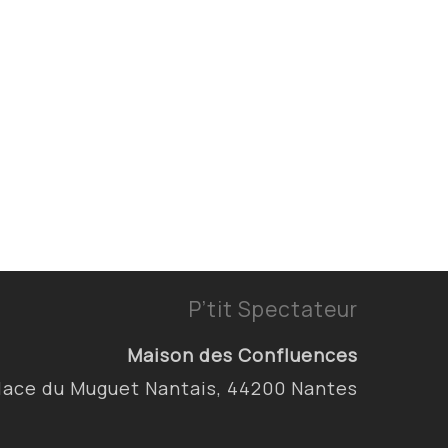
P’tit Spectateur
Maison des Confluences
lace du Muguet Nantais, 44200 Nantes