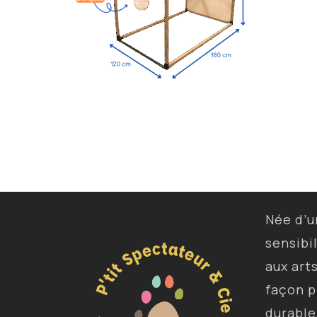
Née d’
sensibi
aux art
façon p
durable