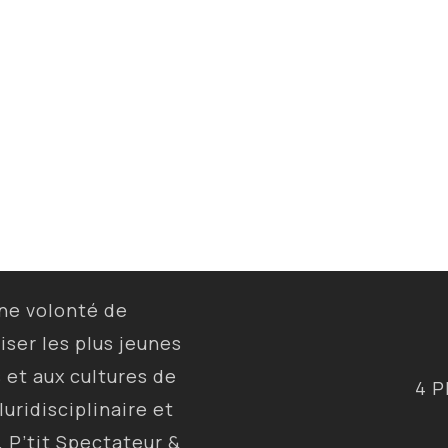
une volonté de
liser les plus jeunes
s et aux cultures de
4 P
luridisciplinaire et
, P’tit Spectateur &