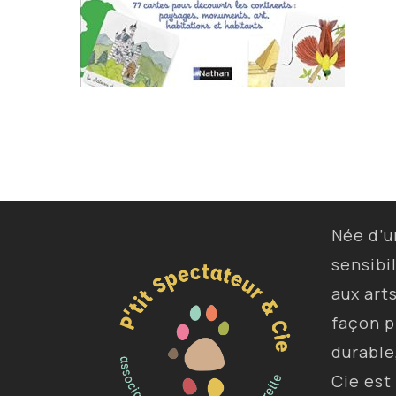
Née d’
sensibi
aux art
façon p
durable
Cie est