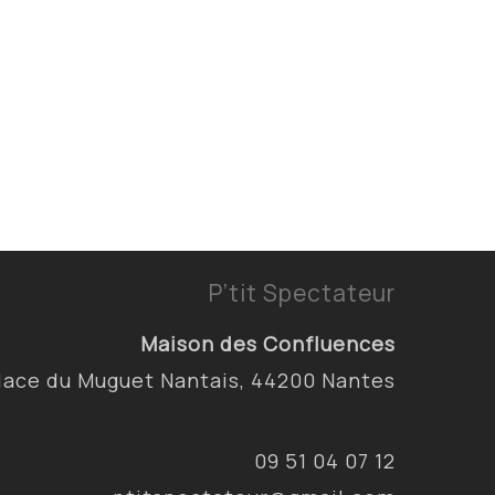
P’tit Spectateur
Maison des Confluences
lace du Muguet Nantais, 44200 Nantes
09 51 04 07 12