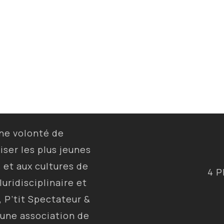
une volonté de
liser les plus jeunes
s et aux cultures de
4 P
luridisciplinaire et
, P’tit Spectateur &
 une association de