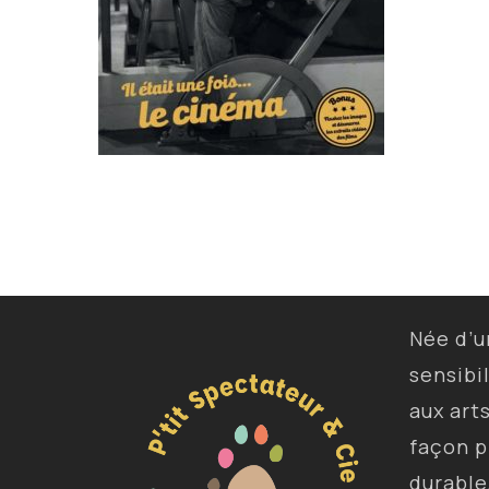
Née d’
sensibi
aux art
façon p
durable