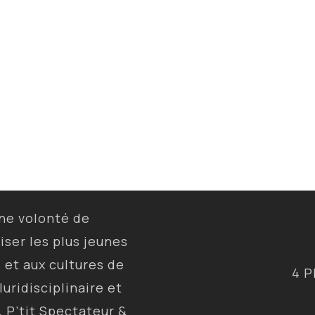
une volonté de
liser les plus jeunes
s et aux cultures de
4 P
luridisciplinaire et
, P’tit Spectateur &