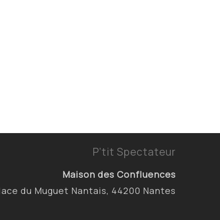
P’tit Spectateur
Maison des Confluences
lace du Muguet Nantais, 44200 Nantes