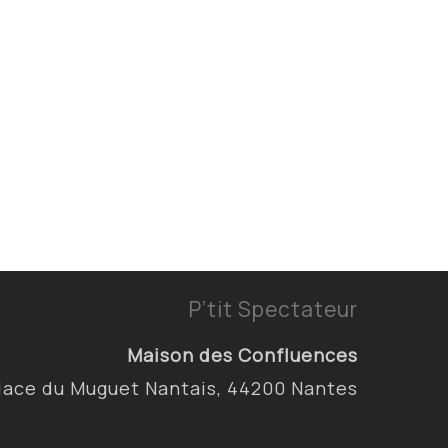
P’tit Spectateur
Maison des Confluences
lace du Muguet Nantais, 44200 Nantes