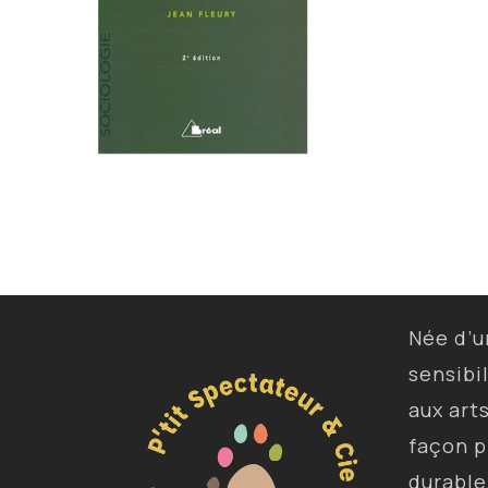
Née d’
sensibi
aux art
façon p
durable