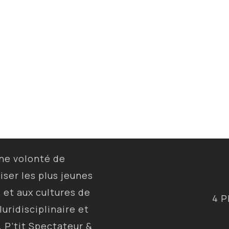
une volonté de
liser les plus jeunes
s et aux cultures de
4 P
luridisciplinaire et
, P’tit Spectateur &