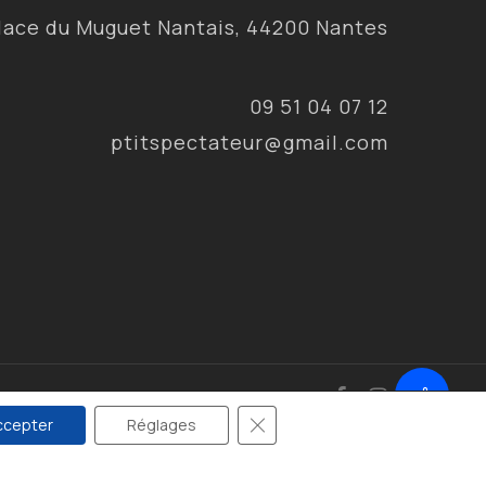
lace du Muguet Nantais, 44200 Nantes
09 51 04 07 12
ptitspectateur@gmail.com
facebook
instagram
Fermer la bannière des cookie
ccepter
Réglages