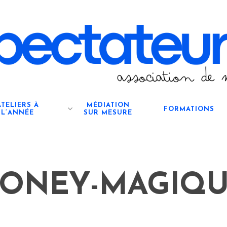
ATELIERS À
MÉDIATION
FORMATIONS
L’ANNÉE
SUR MESURE
ONEY-MAGIQ