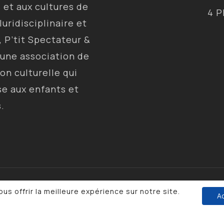
s et aux cultures de
4 P
luridisciplinaire et
, P’tit Spectateur &
 une association de
ion culturelle qui
se aux enfants et
s.
les
•
Politique
us offrir la meilleure expérience sur notre site.
A