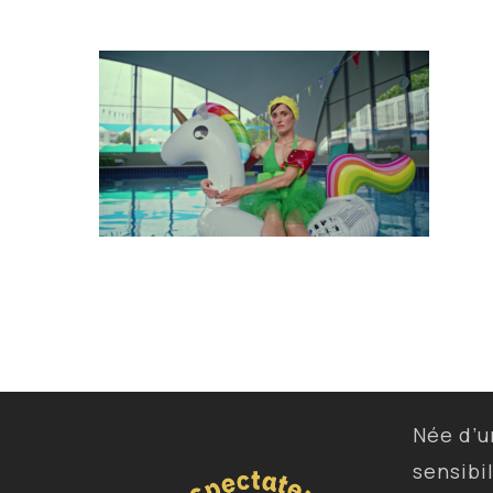
Née d’
sensibi