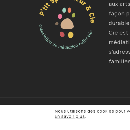
aux art
façon p
durable
Cie est
médiat
s’adres
famille
© 2026 P'tit Spectateur & Cie. •
Mentions léga
Nous utilisons des cookies pour vo
de confidentialité
En savoir plus
.