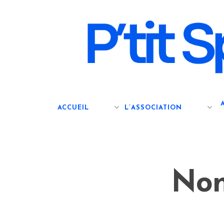
Skip
to
main
content
ACCUEIL
L’ASSOCIATION
Non