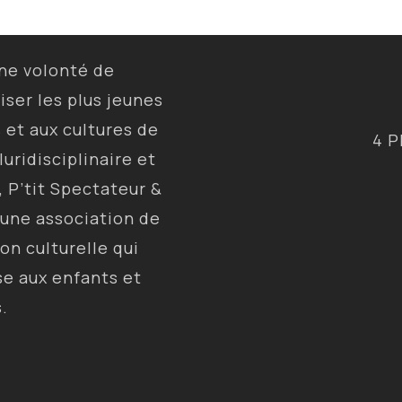
une volonté de
liser les plus jeunes
s et aux cultures de
4 P
luridisciplinaire et
, P’tit Spectateur &
 une association de
ion culturelle qui
se aux enfants et
s.