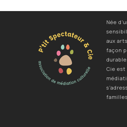
Née d’
sensibi
aux art
façon p
durable
Cie est
médiat
s’adres
famille