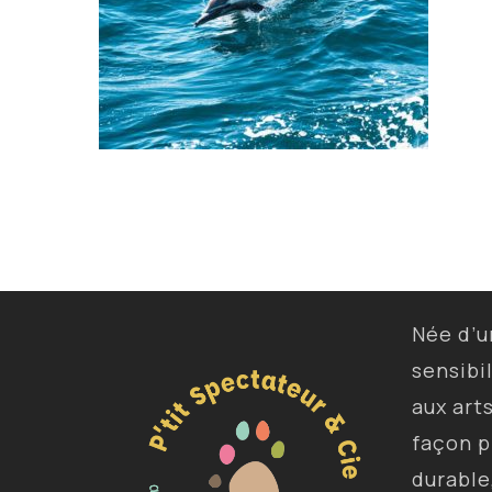
Née d’
sensibi
aux art
façon p
durable