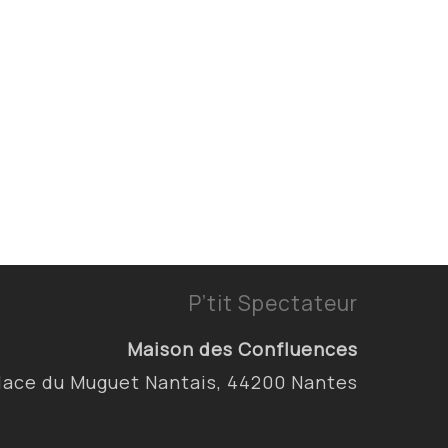
P’tit Spectateur
Maison des Confluences
lace du Muguet Nantais, 44200 Nantes