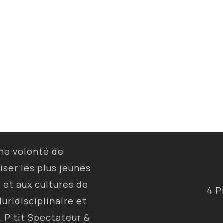
une volonté de
liser les plus jeunes
s et aux cultures de
4 P
luridisciplinaire et
, P’tit Spectateur &