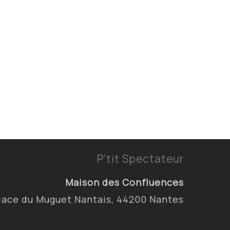
P’tit Spectateur
Maison des Confluences
lace du Muguet Nantais, 44200 Nantes