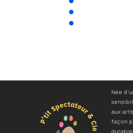
Née d’
sensibi
aux art
façon p
durable