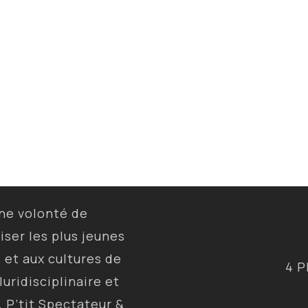
une volonté de
liser les plus jeunes
s et aux cultures de
4 P
luridisciplinaire et
, P’tit Spectateur &