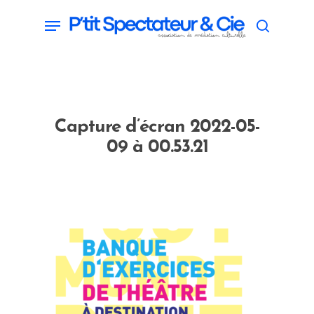
Skip
Menu
search
to
main
content
Capture d’écran 2022-05-
09 à 00.53.21