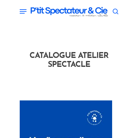
Skip
Menu
search
to
main
content
CATALOGUE ATELIER
SPECTACLE