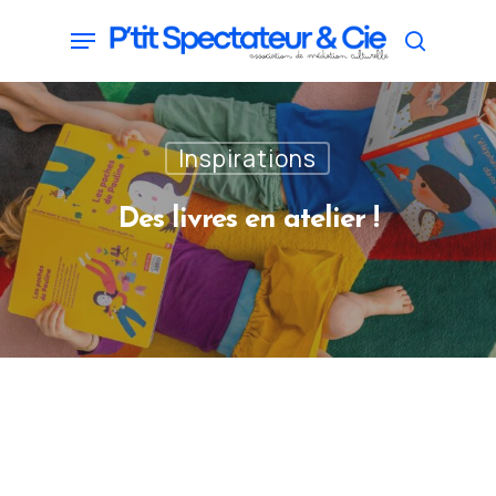
Skip
Menu
search
to
main
content
Inspirations
Des livres en atelier !