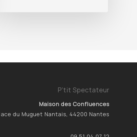
P’tit Spectateur
Maison des Confluences
lace du Muguet Nantais, 44200 Nantes
09 51 04 07 12