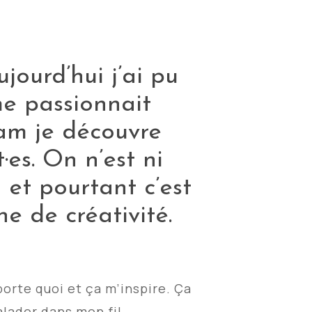
jourd’hui j’ai pu
me passionnait
ram je découvre
·es. On n’est ni
 et pourtant c’est
e de créativité.
porte quoi et ça m’inspire. Ça
alader dans mon fil