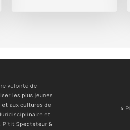
une volonté de
liser les plus jeunes
s et aux cultures de
4 P
luridisciplinaire et
, P’tit Spectateur &