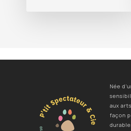
Née d’
sensibi
aux art
façon p
durable