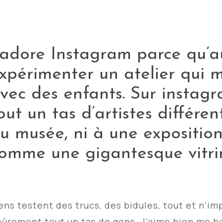
’adore Instagram parce qu’au
xpérimenter un atelier qui 
vec des enfants. Sur instag
out un tas d’artistes différent
u musée, ni à une exposition
omme une gigantesque vitrin
gens testent des trucs, des bidules, tout et n’im
sûrement
tout un tas de gens. J’aime bien me b