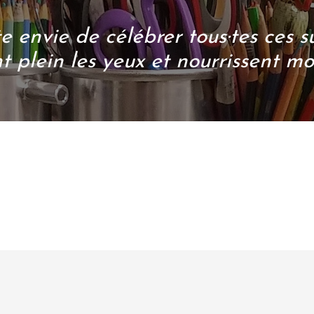
te envie de célébrer tous·tes ces 
 plein les yeux et nourrissent mo