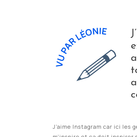
J
e
a
t
a
c
J’aime Instagram car ici les 
m’inspire et ça
doit inspirer